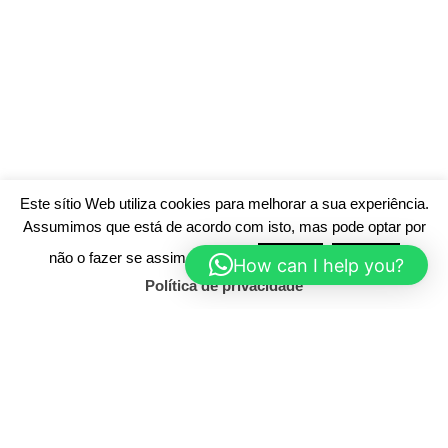
Este sítio Web utiliza cookies para melhorar a sua experiência.
Assumimos que está de acordo com isto, mas pode optar por
não o fazer se assim o desejar.
Aceitar
Rejeitar
How can I help you?
Política de privacidade